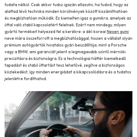
tudata nélkül. Csak akkor tudsz igazán ellazulni, ha tudod, hogy az
alattad lévő technika minden körülmények között kiszámíthatóan
és megbízhatóan működik. Ez kiemelten igaz a gumikra, amelyek az
úttal való stabil kapcsolatért felelnek. Ezért nem mindegy, milyen
gyártó termékeit helyezed fel a kerékre: a dél-koreai
Nexen gumi
neve mára összeforrott a megbízhatósággal, hiszen a vállalat olyan
prémium autógyártók hivatalos gyári beszállítója, mint a Porsche
vagy a BMW, ami garanciát jelent a legmagasabb szintű mérnöki
precizitásra és biztonságra. Ez a technológiai háttér kiemelkedő
tapadást és stabil úttartást tesz lehetővé, segítve a biztonságos
közlekedést, így minden energiádat a kikapcsolódásra és a tudatos
jelenlétre fordíthatod.