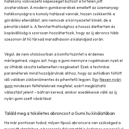
hatékony vízkivezető képességet biztosít a hirtelen jött
zivatarokban. A modern gumikeverékek emellett az üzemanyag-
hatékonyságra is komoly hatással vannak, hiszen csökkentik a
gördülési ellenállást, ami nemcsak a környezetet kíméli, de a
pénztárcádat is. A fenntarthatósághoz a hosszú élettartam és
kopásállóság is szorosan hozzátartozik, hogy az új abroncs több
szezonon át hű társad maradhasson a kalandjaid során.
Végül, de nem utolsósorban a komfortszintet is érdemes
mérlegelned, vagyis azt, hogy a gumi mennyire rugalmasan nyeli el
az úthibák okozta kellemetlen rezgéseket. Ezek a technikai
paraméterek mind hozzájárulnak ahhoz, hogy az autódban töltött
idő valóban zökkenőmentes és pihentető legyen. Egy
Nexen nyári
gumi
mindezen feltételeknek megfelel, ezért megbízható
választást jelent – bátran keresd, amikor esedékessé válik az új
nyári gumi szett vásárlása!
Találd meg a tökéletes abroncsot a Gumi.hu kínálatában
Ha már pontosan tudod, milyen típusú abroncsra van szükséged a