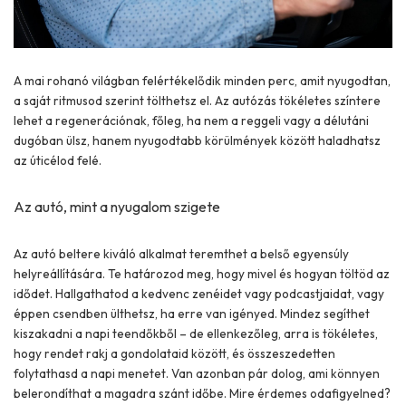
A mai rohanó világban felértékelődik minden perc, amit nyugodtan,
a saját ritmusod szerint tölthetsz el. Az autózás tökéletes színtere
lehet a regenerációnak, főleg, ha nem a reggeli vagy a délutáni
dugóban ülsz, hanem nyugodtabb körülmények között haladhatsz
az úticélod felé.
Az autó, mint a nyugalom szigete
Az autó beltere kiváló alkalmat teremthet a belső egyensúly
helyreállítására. Te határozod meg, hogy mivel és hogyan töltöd az
idődet. Hallgathatod a kedvenc zenéidet vagy podcastjaidat, vagy
éppen csendben ülthetsz, ha erre van igényed. Mindez segíthet
kiszakadni a napi teendőkből – de ellenkezőleg, arra is tökéletes,
hogy rendet rakj a gondolataid között, és összeszedetten
folytathasd a napi menetet. Van azonban pár dolog, ami könnyen
belerondíthat a magadra szánt időbe. Mire érdemes odafigyelned?