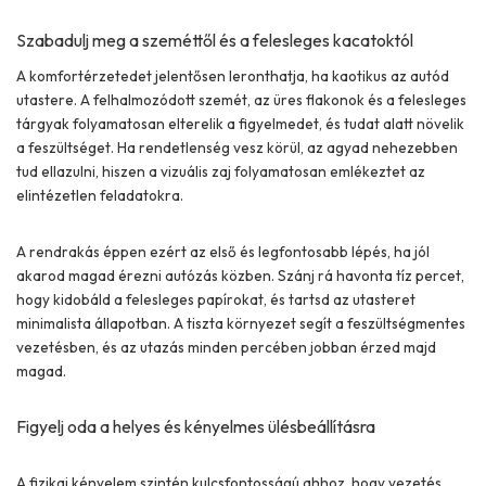
Szabadulj meg a szeméttől és a felesleges kacatoktól
A komfortérzetedet jelentősen leronthatja, ha kaotikus az autód
utastere. A felhalmozódott szemét, az üres flakonok és a felesleges
tárgyak folyamatosan elterelik a figyelmedet, és tudat alatt növelik
a feszültséget. Ha rendetlenség vesz körül, az agyad nehezebben
tud ellazulni, hiszen a vizuális zaj folyamatosan emlékeztet az
elintézetlen feladatokra.
A rendrakás éppen ezért az első és legfontosabb lépés, ha jól
akarod magad érezni autózás közben. Szánj rá havonta tíz percet,
hogy kidobáld a felesleges papírokat, és tartsd az utasteret
minimalista állapotban. A tiszta környezet segít a feszültségmentes
vezetésben, és az utazás minden percében jobban érzed majd
magad.
Figyelj oda a helyes és kényelmes ülésbeállításra
A fizikai kényelem szintén kulcsfontosságú ahhoz, hogy vezetés