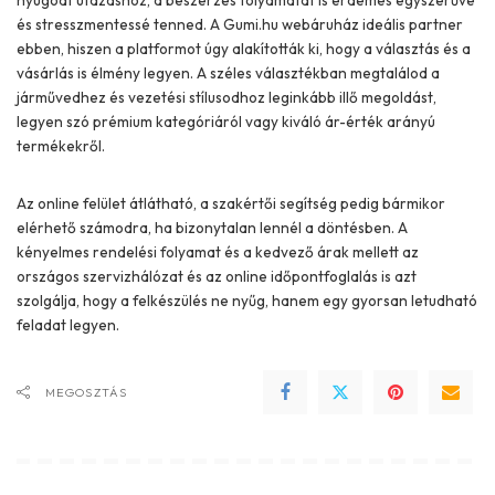
nyugodt utazáshoz, a beszerzés folyamatát is érdemes egyszerűvé
és stresszmentessé tenned. A Gumi.hu webáruház ideális partner
ebben, hiszen a platformot úgy alakították ki, hogy a választás és a
vásárlás is élmény legyen. A széles választékban megtalálod a
járművedhez és vezetési stílusodhoz leginkább illő megoldást,
legyen szó prémium kategóriáról vagy kiváló ár-érték arányú
termékekről.
Az online felület átlátható, a szakértői segítség pedig bármikor
elérhető számodra, ha bizonytalan lennél a döntésben. A
kényelmes rendelési folyamat és a kedvező árak mellett az
országos szervizhálózat és az online időpontfoglalás is azt
szolgálja, hogy a felkészülés ne nyűg, hanem egy gyorsan letudható
feladat legyen.
MEGOSZTÁS