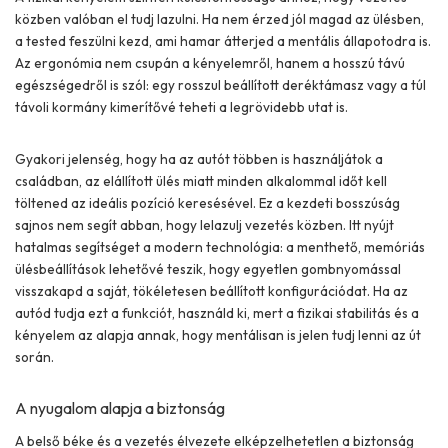
közben valóban el tudj lazulni. Ha nem érzed jól magad az ülésben,
a tested feszülni kezd, ami hamar átterjed a mentális állapotodra is.
Az ergonómia nem csupán a kényelemről, hanem a hosszú távú
egészségedről is szól: egy rosszul beállított deréktámasz vagy a túl
távoli kormány kimerítővé teheti a legrövidebb utat is.
Gyakori jelenség, hogy ha az autót többen is használjátok a
családban, az elállított ülés miatt minden alkalommal időt kell
töltened az ideális pozíció keresésével. Ez a kezdeti bosszúság
sajnos nem segít abban, hogy lelazulj vezetés közben. Itt nyújt
hatalmas segítséget a modern technológia: a menthető, memóriás
ülésbeállítások lehetővé teszik, hogy egyetlen gombnyomással
visszakapd a saját, tökéletesen beállított konfigurációdat. Ha az
autód tudja ezt a funkciót, használd ki, mert a fizikai stabilitás és a
kényelem az alapja annak, hogy mentálisan is jelen tudj lenni az út
során.
A nyugalom alapja a biztonság
A belső béke és a vezetés élvezete elképzelhetetlen a biztonság