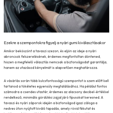
Ezekre a szempontokra figyelj a nyári gumi kiválasztásakor
Amikor beköszönt a tavaszi szezon, és eljön az ideje a nyári
abroncsok felszerelésének, érdemes megfontoltan döntened,
hiszen a megfelelő választás nemcsak a biztonságodat garantálja,
hanem az utazásod kényelmét is alapvetően meghatározza.
A vásárlás során több kulcsfontosságú szempontot is szem előtt kell
tartanod a tökéletes egyensúly megtalálásához. Ha például fontos
számodra a csendes utastér, érdemes az alacsony decibel-értékkel
rendelkező, minimális gördülési zajjal járó típusokat keresned. A
tavaszi és nyári záporok idején a biztonságod igazi záloga a
nedves úton nyújtott kiváló tapadás, amely rövid fékutat és