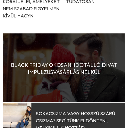
KORAI JELEI, AMELYEKET
TUDATOSAN
NEM SZABAD FIGYELMEN
KÍVÜL HAGYNI
BLACK FRIDAY OKOSAN: IDŐTÁLLÓ DIVAT
IMPULZUSVÁSÁRLÁS NÉLKÜL
BOKACSIZMA VAGY HOSSZÚ SZÁRÚ
CSIZMA? SEGÍTÜNK ELDÖNTENI,
MELYIK ILLIK HOZZÁD