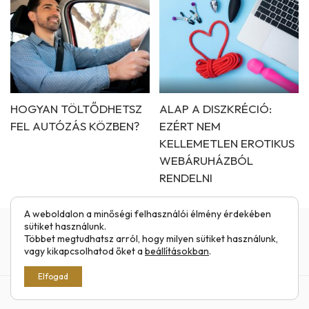
HOGYAN TÖLTŐDHETSZ
ALAP A DISZKRÉCIÓ:
FEL AUTÓZÁS KÖZBEN?
EZÉRT NEM
KELLEMETLEN EROTIKUS
WEBÁRUHÁZBÓL
RENDELNI
A weboldalon a minőségi felhasználói élmény érdekében
sütiket használunk.
Többet megtudhatsz arról, hogy milyen sütiket használunk,
Impresszum
Általános Szerződési Feltételek
vagy kikapcsolhatod őket a
beállításokban
.
Elfogad
©
Moveast
2026