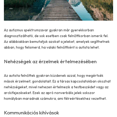
Az autizmus spektrumzavar gyakran már gyerekkorban
diagnosztizálható, de sok esetben csak felnőttkorban ismerik fel.
Az alábbiakban bemutatjuk azokat a jeleket, amelyek segíthetnek
abban, hogy felismerd, ha valaki felnőttként is autista lehet.
Nehézségek az érzelmek értelmezésében
Az autista felnőttek gyakran küzdenek azzal, hogy megértsék
mások érzelmeit, gondolatait. Ez a társas kapcsolatokban okozhat
nehézségeket, mivel nehezen értelmezik a testbeszédet vagy az
arckifejezéseket. Ezek az apró nonverbális jelek sokszor
homályban maradnak számukra, ami félreértésekhez vezethet.
Kommunikációs kihívások