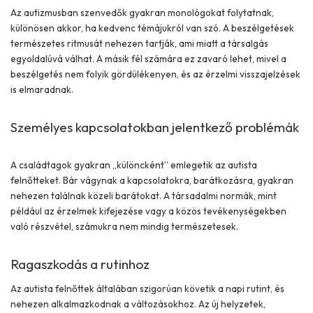
Az
autizmusban szenvedők
gyakran monológokat folytatnak,
különösen akkor, ha kedvenc témájukról van szó. A beszélgetések
természetes ritmusát nehezen tartják, ami miatt a társalgás
egyoldalúvá válhat. A másik fél számára ez zavaró lehet, mivel a
beszélgetés nem folyik gördülékenyen, és az érzelmi visszajelzések
is elmaradnak.
Személyes kapcsolatokban jelentkező problémák
A családtagok gyakran „különcként” emlegetik az autista
felnőtteket. Bár vágynak a kapcsolatokra, barátkozásra, gyakran
nehezen találnak közeli barátokat. A társadalmi normák, mint
például az érzelmek kifejezése vagy a közös tevékenységekben
való részvétel, számukra nem mindig természetesek.
Ragaszkodás a rutinhoz
Az autista felnőttek általában szigorúan követik a napi rutint, és
nehezen alkalmazkodnak a változásokhoz. Az új helyzetek,