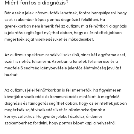
Miért fontos a diagnózis?
Bár ezek a jelek iránymutatók lehetnek, fontos hangsúlyozni, hogy
csak szakember képes pontos diagnózist felállítani. Ha
gyerekkorban nem ismerik fel az autizmust, a felnőttkori diagnózis
is jelentős segítséget nyújthat abban, hogy az érintettek jobban
megértsék saját viselkedésüket és működésüket.
Az autizmus spektrum rendkívül sokszínű, nincs két egyforma eset,
ezért is nehéz felismerni. Azonban a tünetek felismerése és a
megfelelő segítség igénybevétele jelentős életminőség javulást
hozhat.
Az autizmus jelei felnőttkorban is felismerhetők, ha figyelmesen
követjük a viselkedési és kommunikációs mintákat. A megfelelő
diagnózis és támogatás segíthet abban, hogy az érintettek jobban
megértsék saját viselkedésüket és alkalmazkodjanak a
környezetükhöz. Ha gyanús jeleket észlelsz, érdemes
szakemberhez fordulni, hogy pontos képet kapj a helyzetről.