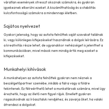
váratlan események stresszt okoznak számukra, és gyakran
igyekeznek elkerülni ezeket. A kiszámíthatóság és a stabilitás
kulcsfontosságú számukra a mindennapi életben.
Sajátos nyelvezet
Gyakori jelenség, hogy az autista felnőttek saját szavakat találnak
ki, vagy különleges kifejezéseket használnak a dolgok leírására. Ez
a kreativitás része lehet, de ugyanakkor nehézséget is jelenthet a
kommunikációban, mivel mások nem mindig értik meg ezeket a
kifejezéseket.
Munkahelyi kihívások
A munkahelyen az autista felnőttek gyakran nem néznek a
beszélgetőpartner szemébe, inkább a falra vagy a földre
tekintenek. Ez félreérthető lehet a munkatársak számára, mivel úgy
érezhetik, hogy az illető nem figyel rájuk. Emellett gyakran
ragaszkodnak az íróasztaluk rendjéhez, és zavarja őket, ha valaki
átrendezi a dolgokat.