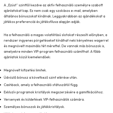
A „Ezüst” szinttől kezdve az aktív felhasználó személyre szabott
ajánlatokat kap. Ez nem csak egy szokásos e-mail, amelyben
általános bónuszokat kínálnak. Leggyakrabban az ajándékokat a
játékos preferenciái és játékstílusa alapján adják.
Ha a felhasználó a magas volatilitású slotokat részesíti előnyben, a
rendszer ingyenes pörgetéseket kínálhat neki kényelmes wagerrel
és megnövelt maximális tét mérettel. De vannak más bónuszok is,
amelyekre minden VIP-program felhasználó számíthat. A főbb
ajánlatok közül kiemelendőek:
Megnövelt kifizetési limitek.
Üdvözlő bónusz a következő szint elérése után.
Cashback, amely a felhasználó státuszától függ.
Exkluzív programok kristályok megszerzésére a gamifikációhoz.
Versenyek és küldetések VIP-felhasználók számára.
Személyes bónuszok és játékkristályok.