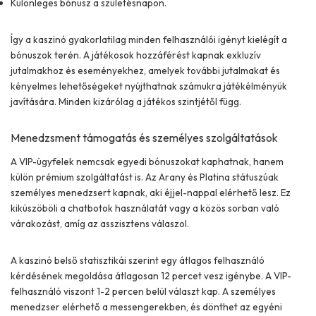
Különleges bónusz a születésnapon.
Így a kaszinó gyakorlatilag minden felhasználói igényt kielégít a
bónuszok terén. A játékosok hozzáférést kapnak exkluzív
jutalmakhoz és eseményekhez, amelyek további jutalmakat és
kényelmes lehetőségeket nyújthatnak számukra játékélményük
javítására. Minden kizárólag a játékos szintjétől függ.
Menedzsment támogatás és személyes szolgáltatások
A VIP-ügyfelek nemcsak egyedi bónuszokat kaphatnak, hanem
külön prémium szolgáltatást is. Az Arany és Platina státuszúak
személyes menedzsert kapnak, aki éjjel-nappal elérhető lesz. Ez
kiküszöböli a chatbotok használatát vagy a közös sorban való
várakozást, amíg az asszisztens válaszol.
A kaszinó belső statisztikái szerint egy átlagos felhasználó
kérdésének megoldása átlagosan 12 percet vesz igénybe. A VIP-
felhasználó viszont 1-2 percen belül választ kap. A személyes
menedzser elérhető a messengerekben, és dönthet az egyéni