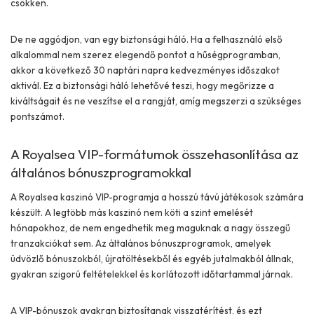
csökken.
De ne aggódjon, van egy biztonsági háló. Ha a felhasználó első
alkalommal nem szerez elegendő pontot a hűségprogramban,
akkor a következő 30 naptári napra kedvezményes időszakot
aktivál. Ez a biztonsági háló lehetővé teszi, hogy megőrizze a
kiváltságait és ne veszítse el a rangját, amíg megszerzi a szükséges
pontszámot.
A Royalsea VIP-formátumok összehasonlítása az
általános bónuszprogramokkal
A Royalsea kaszinó VIP-programja a hosszú távú játékosok számára
készült. A legtöbb más kaszinó nem köti a szint emelését
hónapokhoz, de nem engedhetik meg maguknak a nagy összegű
tranzakciókat sem. Az általános bónuszprogramok, amelyek
üdvözlő bónuszokból, újratöltésekből és egyéb jutalmakból állnak,
gyakran szigorú feltételekkel és korlátozott időtartammal járnak.
A VIP-bónuszok gyakran biztosítanak visszatérítést, és ezt