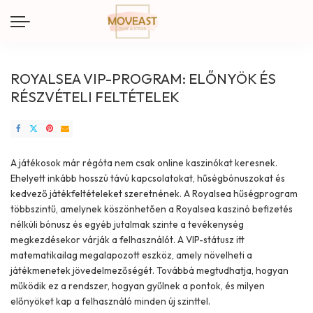
ROYALSEA VIP-PROGRAM: ELŐNYÖK ÉS
RÉSZVÉTELI FELTÉTELEK
A játékosok már régóta nem csak online kaszinókat keresnek.
Ehelyett inkább hosszú távú kapcsolatokat, hűségbónuszokat és
kedvező játékfeltételeket szeretnének. A Royalsea hűségprogram
többszintű, amelynek köszönhetően a
Royalsea kaszinó befizetés
nélküli bónusz
és egyéb jutalmak szinte a tevékenység
megkezdésekor várják a felhasználót. A VIP-státusz itt
matematikailag megalapozott eszköz, amely növelheti a
játékmenetek jövedelmezőségét. Továbbá megtudhatja, hogyan
működik ez a rendszer, hogyan gyűlnek a pontok, és milyen
előnyöket kap a felhasználó minden új szinttel.