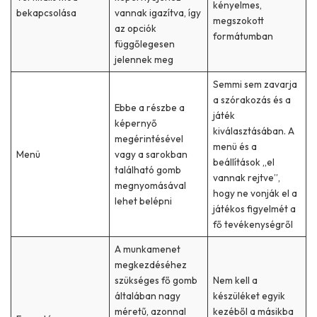
kényelmes,
bekapcsolása
vannak igazítva, így
megszokott
az opciók
formátumban
függőlegesen
jelennek meg
Semmi sem zavarja
a szórakozás és a
Ebbe a részbe a
játék
képernyő
kiválasztásában. A
megérintésével
menü és a
Menü
vagy a sarokban
beállítások „el
található gomb
vannak rejtve”,
megnyomásával
hogy ne vonják el a
lehet belépni
játékos figyelmét a
fő tevékenységről
A munkamenet
megkezdéséhez
szükséges fő gomb
Nem kell a
általában nagy
készüléket egyik
méretű, azonnal
kezéből a másikba