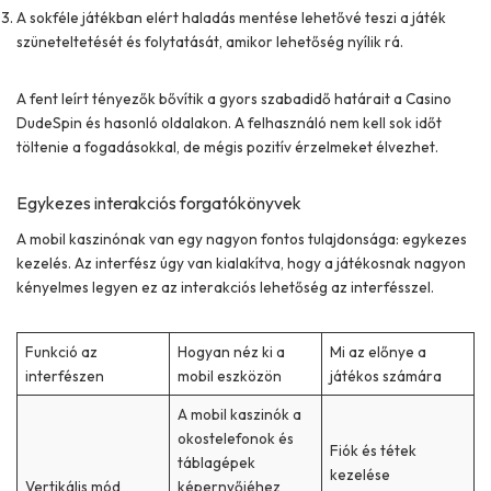
A sokféle játékban elért haladás mentése lehetővé teszi a játék
szüneteltetését és folytatását, amikor lehetőség nyílik rá.
A fent leírt tényezők bővítik a gyors szabadidő határait a Casino
DudeSpin
és hasonló oldalakon. A felhasználó nem kell sok időt
töltenie a fogadásokkal, de mégis pozitív érzelmeket élvezhet.
Egykezes interakciós forgatókönyvek
A mobil kaszinónak van egy nagyon fontos tulajdonsága: egykezes
kezelés. Az interfész úgy van kialakítva, hogy a játékosnak nagyon
kényelmes legyen ez az interakciós lehetőség az interfésszel.
Funkció az
Hogyan néz ki a
Mi az előnye a
interfészen
mobil eszközön
játékos számára
A mobil kaszinók a
okostelefonok és
Fiók és tétek
táblagépek
kezelése
Vertikális mód
képernyőjéhez