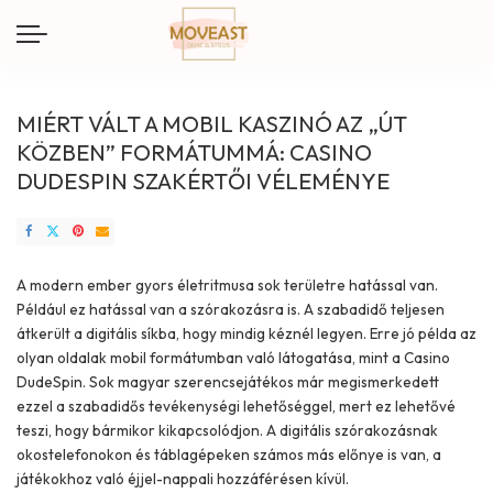
MIÉRT VÁLT A MOBIL KASZINÓ AZ „ÚT
KÖZBEN” FORMÁTUMMÁ: CASINO
DUDESPIN SZAKÉRTŐI VÉLEMÉNYE
A modern ember gyors életritmusa sok területre hatással van.
Például ez hatással van a szórakozásra is. A szabadidő teljesen
átkerült a digitális síkba, hogy mindig kéznél legyen. Erre jó példa az
olyan oldalak mobil formátumban való látogatása, mint a Casino
DudeSpin. Sok magyar szerencsejátékos már megismerkedett
ezzel a szabadidős tevékenységi lehetőséggel, mert ez lehetővé
teszi, hogy bármikor kikapcsolódjon. A digitális szórakozásnak
okostelefonokon és táblagépeken számos más előnye is van, a
játékokhoz való éjjel-nappali hozzáférésen kívül.