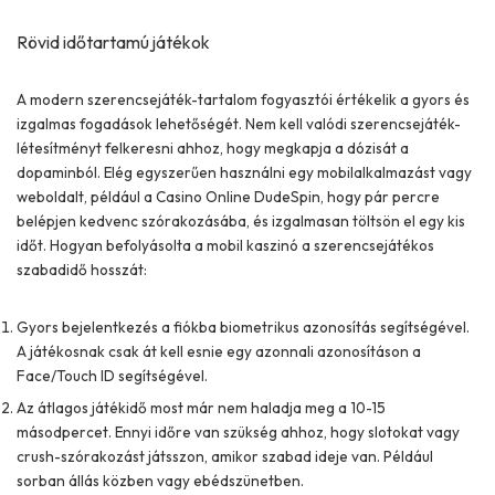
Rövid időtartamú játékok
A modern szerencsejáték-tartalom fogyasztói értékelik a gyors és
izgalmas fogadások lehetőségét. Nem kell valódi szerencsejáték-
létesítményt felkeresni ahhoz, hogy megkapja a dózisát a
dopaminból. Elég egyszerűen használni egy mobilalkalmazást vagy
weboldalt, például a
Casino Online DudeSpin
, hogy pár percre
belépjen kedvenc szórakozásába, és izgalmasan töltsön el egy kis
időt. Hogyan befolyásolta a mobil kaszinó a szerencsejátékos
szabadidő hosszát:
Gyors bejelentkezés a fiókba biometrikus azonosítás segítségével.
A játékosnak csak át kell esnie egy azonnali azonosításon a
Face/Touch ID segítségével.
Az átlagos játékidő most már nem haladja meg a 10-15
másodpercet. Ennyi időre van szükség ahhoz, hogy slotokat vagy
crush-szórakozást játsszon, amikor szabad ideje van. Például
sorban állás közben vagy ebédszünetben.