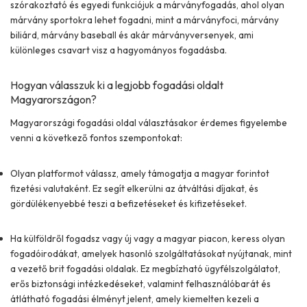
szórakoztató és egyedi funkciójuk a márványfogadás, ahol olyan
márvány sportokra lehet fogadni, mint a márványfoci, márvány
biliárd, márvány baseball és akár márványversenyek, ami
különleges csavart visz a hagyományos fogadásba.
Hogyan válasszuk ki a legjobb fogadási oldalt
Magyarországon?
Magyarországi fogadási oldal választásakor érdemes figyelembe
venni a következő fontos szempontokat:
Olyan platformot válassz, amely támogatja a magyar forintot
fizetési valutaként. Ez segít elkerülni az átváltási díjakat, és
gördülékenyebbé teszi a befizetéseket és kifizetéseket.
Ha külföldről fogadsz vagy új vagy a magyar piacon, keress olyan
fogadóirodákat, amelyek hasonló szolgáltatásokat nyújtanak, mint
a vezető brit fogadási oldalak. Ez megbízható ügyfélszolgálatot,
erős biztonsági intézkedéseket, valamint felhasználóbarát és
átlátható fogadási élményt jelent, amely kiemelten kezeli a