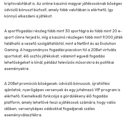
kriptovalutákat is. Az online kaszinó magyar játékosoknak bőséges
üdvözlő bónuszt biztosít, amely több valutában is elérhető, így
könnyű elkezdeni a játékot.
A sportfogadási részleg több mint 30 sportágra és több mint 20 e-
sport címre terjed ki, míg a kaszinó részlegen több mint 9,000 játék
található a vezető szolgáltatóktól, mint a NetEnt és az Evolution
Gaming. A hagyományos fogadási piacokon túl a 20Bet virtuális
sportokat, élő osztós játékokat, valamint egyedi fogadási
lehetőségeket is kínál, például televíziós műsorokra és politikai
eseményekre.
A 20Bet promóciói bőségesek: üdvözlő bónuszok, újratöltési
ajánlatok, nyerőgépes versenyek és egy jutalmazó VIP program is
elérhető. Kiemelkedő funkciója a gördülékeny élő fogadási
platform, amely lehetővé teszi a játékosok számára, hogy valós
időben, versenyképes oddsokkal fogadjanak széles
eseményválasztékra.