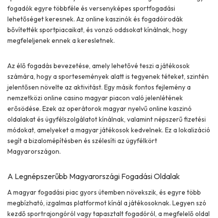
fogadók egyre többféle és versenyképes sportfogadási
lehetőséget keresnek. Az online kaszinók és fogadóirodák
bővítették sportpiacaikat, és vonzó oddsokat kínálnak, hogy
megfeleljenek ennek a keresletnek.
Az élő fogadás bevezetése, amely lehetővé teszi a játékosok
számára, hogy a sportesemények alatt is tegyenek téteket, szintén
jelentősen növelte az aktivitást. Egy másik fontos fejlemény a
nemzetközi online casino magyar piacon való jelenlétének
erősödése. Ezek az operátorok magyar nyelvű online kaszinó
oldalakat és ügyfélszolgálatot kínálnak, valamint népszerű fizetési
módokat, amelyeket a magyar játékosok kedvelnek. Ez a lokalizáció
segít a bizalomépítésben és szélesíti az ügyfélkört
Magyarországon.
A Legnépszerűbb Magyarországi Fogadási Oldalak
A magyar fogadási piac gyors ütemben növekszik, és egyre több
megbízható, izgalmas platformot kínál a játékosoknak. Legyen szó
kezdő sportrajongóról vagy tapasztalt fogadóról, a megfelelő oldal