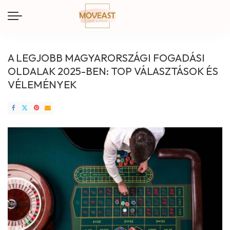
A LEGJOBB MAGYARORSZÁGI FOGADÁSI
OLDALAK 2025-BEN: TOP VÁLASZTÁSOK ÉS
VÉLEMÉNYEK