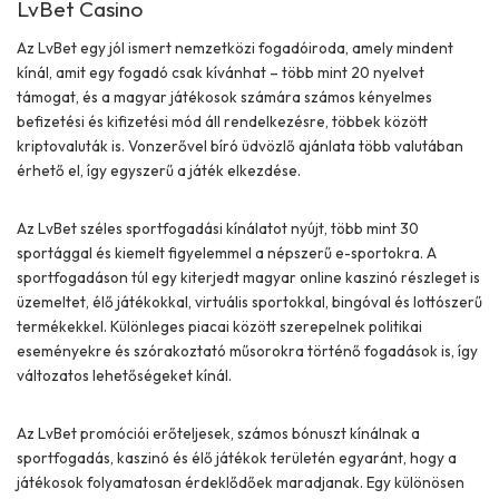
LvBet Casino
Az LvBet egy jól ismert nemzetközi fogadóiroda, amely mindent
kínál, amit egy fogadó csak kívánhat – több mint 20 nyelvet
támogat, és a magyar játékosok számára számos kényelmes
befizetési és kifizetési mód áll rendelkezésre, többek között
kriptovaluták is. Vonzerővel bíró üdvözlő ajánlata több valutában
érhető el, így egyszerű a játék elkezdése.
Az LvBet széles sportfogadási kínálatot nyújt, több mint 30
sportággal és kiemelt figyelemmel a népszerű e-sportokra. A
sportfogadáson túl egy kiterjedt magyar online kaszinó részleget is
üzemeltet, élő játékokkal, virtuális sportokkal, bingóval és lottószerű
termékekkel. Különleges piacai között szerepelnek politikai
eseményekre és szórakoztató műsorokra történő fogadások is, így
változatos lehetőségeket kínál.
Az LvBet promóciói erőteljesek, számos bónuszt kínálnak a
sportfogadás, kaszinó és élő játékok területén egyaránt, hogy a
játékosok folyamatosan érdeklődőek maradjanak. Egy különösen