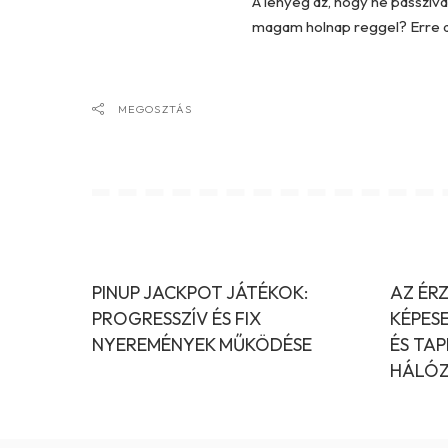
A lényeg az, hogy ne passzí
magam holnap reggel? Erre a 
MEGOSZTÁS
PINUP JACKPOT JÁTÉKOK:
AZ ÉRZ
PROGRESSZÍV ÉS FIX
KÉPES
NYEREMÉNYEK MŰKÖDÉSE
ÉS TAP
HÁLÓZ