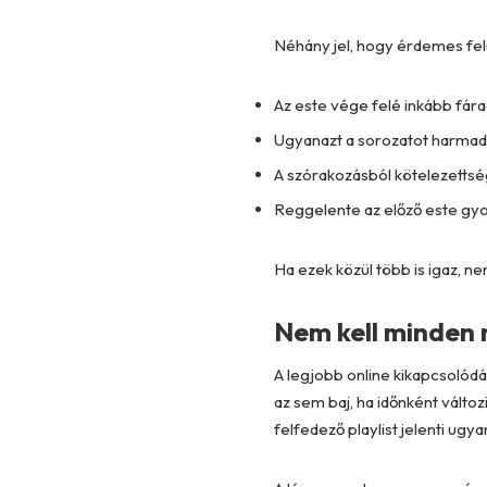
Néhány jel, hogy érdemes felü
Az este vége felé inkább fára
Ugyanazt a sorozatot harmad
A szórakozásból kötelezettség
Reggelente az előző este gyo
Ha ezek közül több is igaz, n
Nem kell minden
A legjobb online kikapcsolódá
az sem baj, ha időnként válto
felfedező playlist jelenti ugya