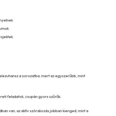
ényelnek
átumok
rojektek
elezuhansz a sorozatba, mert az egyszerűbb, mint
reti feladatok, csupán gyors szűrők.
ban van, az aktív szórakozás jobban kienged, mint a