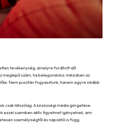
tlen tevékenység, amelyre fordított idő
. Ez meglepő szám, ha belegondolsz: miközben az
lőle. Nem pusztán fogyasztunk, hanem egyre inkább
k csak látszólag. A közösségi média görgetése
ek ezzel szemben aktív figyelmet igényelnek, ami
etesen személyiségtől és napoktól is függ.