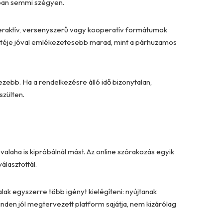
abban semmi szégyen.
teraktív, versenyszerű vagy kooperatív formátumok
estéje jóval emlékezetesebb marad, mint a párhuzamos
ezebb. Ha a rendelkezésre álló idő bizonytalan,
szülten.
alaha is kipróbálnál mást. Az online szórakozás egyik
álasztottál.
alak egyszerre több igényt kielégíteni: nyújtanak
nden jól megtervezett platform sajátja, nem kizárólag