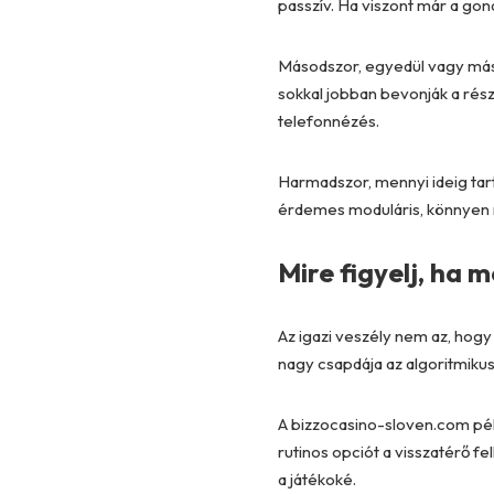
passzív. Ha viszont már a go
Másodszor, egyedül vagy máso
sokkal jobban bevonják a rés
telefonnézés.
Harmadszor, mennyi ideig tart
érdemes moduláris, könnyen m
Mire figyelj, ha
Az igazi veszély nem az, hogy
nagy csapdája az algoritmikus 
A
bizzocasino-sloven.com
pél
rutinos opciót a visszatérő f
a játékoké.