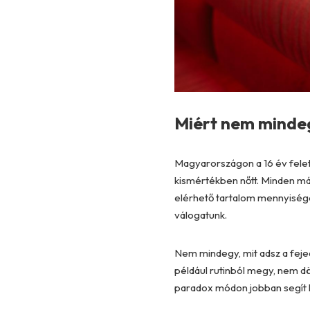
Miért nem mindeg
Magyarországon a 16 év felet
kismértékben nőtt. Minden má
elérhető tartalom mennyiség
válogatunk.
Nem mindegy, mit adsz a feje
például rutinból megy, nem d
paradox módon jobban segít le