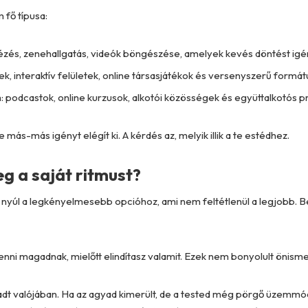
 fő típusa:
ézés, zenehallgatás, videók böngészése, amelyek kevés döntést ig
zek, interaktív felületek, online társasjátékok és versenyszerű form
m: podcastok, online kurzusok, alkotói közösségek és együttalkotós p
ás-más igényt elégít ki. A kérdés az, melyik illik a te estédhez.
g a saját ritmust?
yúl a legkényelmesebb opcióhoz, ami nem feltétlenül a legjobb. B
ni magadnak, mielőtt elindítasz valamit. Ezek nem bonyolult önisme
adt valójában. Ha az agyad kimerült, de a tested még pörgő üzemmód