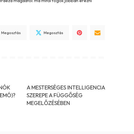
rdezd magadtól: ma mitől fogok jobban érezni
Megosztás
Megosztás
INÓK
A MESTERSÉGES INTELLIGENCIA
DEMÓ)?
SZEREPE A FÜGGŐSÉG
MEGELŐZÉSÉBEN