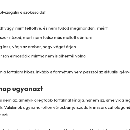
lvizsgálni a szokásaidat:
dt vagy, mint feltöltve, és nem tudod megmondani, miért
szor nézed, mert nem tudsz más mellett dönteni
 lesz, várja az ember, hogy véget érjen
rsan elmosódik, mintha nem is pihentél volna
em a tartalom hibás. Inkább a formátum nem passzol az aktuális igény
 nap ugyanazt
s nem az, amelyik a legtöbb tartalmat kínálja, hanem az, amelyik a le
zik. Valakinek egy ismeretlen városban játszódó krimisorozat elegen
nezt.