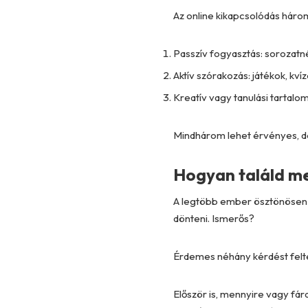
Az online kikapcsolódás három
Passzív fogyasztás: sorozatn
Aktív szórakozás: játékok, kví
Kreatív vagy tanulási tartalo
Mindhárom lehet érvényes, de m
Hogyan találd me
A legtöbb ember ösztönösen n
dönteni. Ismerős?
Érdemes néhány kérdést felten
Először is, mennyire vagy fár