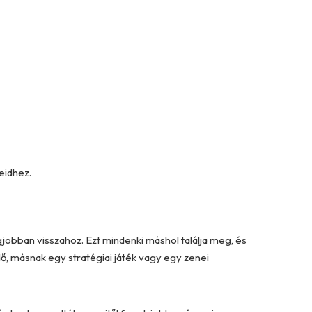
eidhez.
gjobban visszahoz. Ezt mindenki máshol találja meg, és
dő, másnak egy stratégiai játék vagy egy zenei