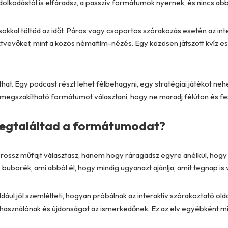
ndolkodástól is elfáradsz, a passzív formátumok nyernek, és nincs 
kkal töltöd az időt. Páros vagy csoportos szórakozás esetén az in
ztvevőket, mint a közös némafilm-nézés. Egy közösen játszott kvíz 
hat. Egy podcast részt lehet félbehagyni, egy stratégiai játékot neh
egszakítható formátumot választani, hogy ne maradj félúton és fe
 megtaláltad a formátumodat?
 rossz műfajt választasz, hanem hogy ráragadsz egyre anélkül, hogy v
buborék, ami abból él, hogy mindig ugyanazt ajánlja, amit tegnap is v
dául jól szemlélteti, hogyan próbálnak az interaktív szórakoztató old
elhasználónak és újdonságot az ismerkedőnek. Ez az elv egyébként mi