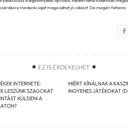
van belecsússz a legkönnyebb opcióba, hanem néha tudatosan megké
kérdésre mindenki saját maga adhat jó választ. De megéri feltenni.
EZ IS ÉRDEKELHET
ÉKEK INTERNETE:
MIÉRT KÍNÁLNAK A KASZ
EK LESZÜNK SZAGOKAT
INGYENES JÁTÉKOKAT (
INTÁST KÜLDENI A
ATON?