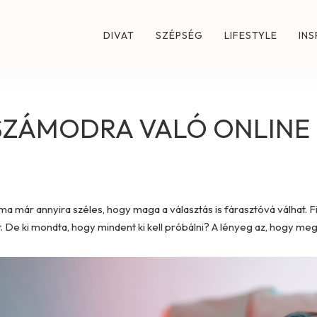
DIVAT
SZÉPSÉG
LIFESTYLE
INS
 SZÁMODRA VALÓ ONLIN
ma már annyira széles, hogy maga a választás is fárasztóvá válhat. Fi
De ki mondta, hogy mindent ki kell próbálni? A lényeg az, hogy megtal