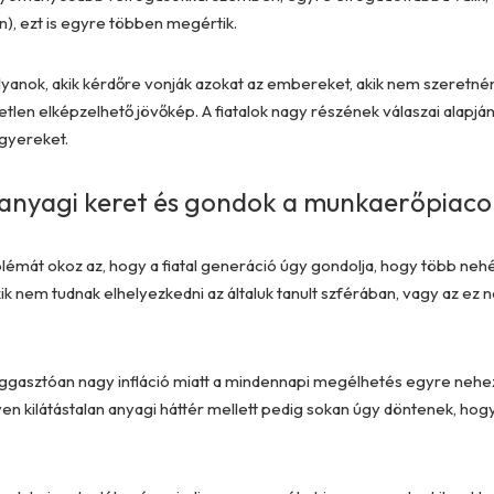
n), ezt is egyre többen megértik.
anok, akik kérdőre vonják azokat az embereket, akik nem szeretnének
etlen elképzelhető jövőkép. A fiatalok nagy részének válaszai alapján
gyereket.
anyagi keret és gondok a munkaerőpiaco
mát okoz az, hogy a fiatal generáció úgy gondolja, hogy több neh
k nem tudnak elhelyezkedni az általuk tanult szférában, vagy az ez 
aggasztóan nagy infláció miatt a mindennapi megélhetés egyre nehe
yen kilátástalan anyagi háttér mellett pedig sokan úgy döntenek, hogy 