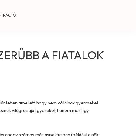
PIRÁCIÓ
ERŰBB A FIATALOK
döntetlen amellett, hogy nem vállalnak gyermeket.
oznak világra saját gyereket, hanem mert így
 és ahogy számos más aspektusban (például a nők