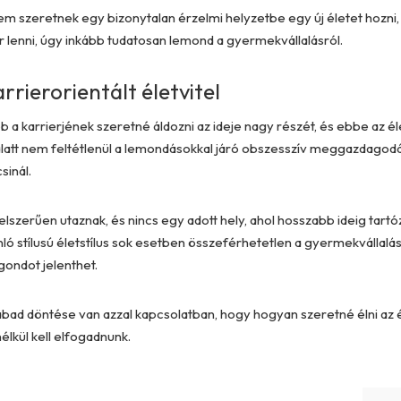
em szeretnek egy bizonytalan érzelmi helyzetbe egy új életet hozni
 lenni, úgy inkább tudatosan lemond a gyermekvállalásról.
rierorientált életvitel
ább a karrierjének szeretné áldozni az ideje nagy részét, és ebbe az
alatt nem feltétlenül a lemondásokkal járó obszesszív meggazdagodá
sinál.
telszerűen utaznak, és nincs egy adott hely, ahol hosszabb ideig tartóz
onló stílusú életstílus sok esetben összeférhetetlen a gyermekvállalás
gondot jelenthet.
ad döntése van azzal kapcsolatban, hogy hogyan szeretné élni az él
élkül kell elfogadnunk.