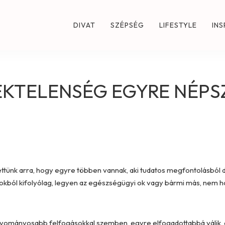
DIVAT
SZÉPSÉG
LIFESTYLE
INS
KTELENSÉG EGYRE NÉPSZ
ettünk arra, hogy egyre többen vannak, aki tudatos megfontolásból 
 okból kifolyólag, legyen az egészségügyi ok vagy bármi más, nem h
anyományosabb felfogásokkal szemben, egyre elfogadottabbá válik,