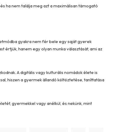
, és ha nem találja meg azt a maximálisan támogató
 életmódba gyakra nem fér bele egy saját gyerek
st értjük, hanem egy olyan munka választását, ami az
kodnak. A digitális vagy kulturális nomádok élete is
sal, hiszen a gyermek állandó költöztetése, taníttatása
etét, gyermekkel vagy anélkül, és nekünk, mint