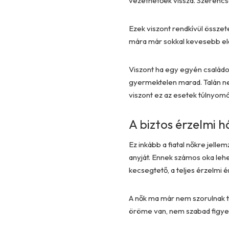
vezethetőek vissza. Szerencsé
Ezek viszont rendkívül összet
mára már sokkal kevesebb előí
Viszont ha egy egyén családon
gyermektelen marad. Talán nem
viszont ez az esetek túlnyomó
A biztos érzelmi h
Ez inkább a fiatal nőkre jelle
anyját. Ennek számos oka lehet
kecsegtető, a teljes érzelmi 
A nők ma már nem szorulnak te
öröme van, nem szabad figyelm