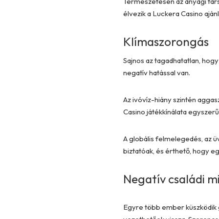
Természetesen az anyagi társ
élvezik a Luckera Casino aján
Klímaszorongás
Sajnos az tagadhatatlan, hogy
negatív hatással van.
Az ivóvíz-hiány szintén aggas
Casino
játékkínálata egyszerű
A globális felmelegedés, az ü
biztatóak, és érthető, hogy e
Negatív családi m
Egyre több ember küszködik g