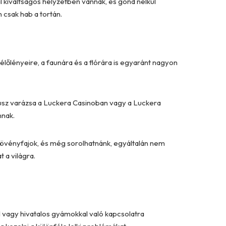
 kiváltságos helyzetben vannak, és gond nélkül
 csak hab a tortán.
lőlényeire, a faunára és a flórára is egyaránt nagyon
ónusz varázsa a Luckera Casinoban vagy a
Luckera
nnak.
 növényfajok, és még sorolhatnánk, egyáltalán nem
 a világra.
 vagy hivatalos gyámokkal való kapcsolatra