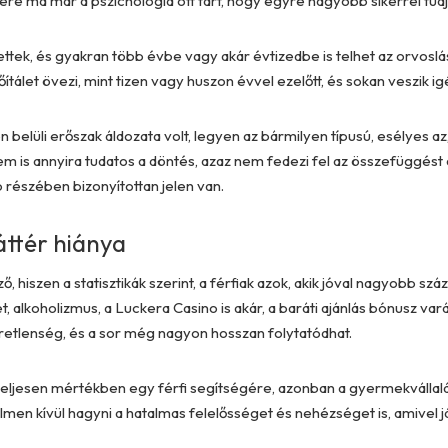
re ma már a pszichológia ott tart, hogy egyre nagyobb sikerrel tudja
ettek, és gyakran több évbe vagy akár évtizedbe is telhet az orvoslás
tálet övezi, mint tizen vagy huszon évvel ezelőtt, és sokan veszik ig
 belüli erőszak áldozata volt, legyen az bármilyen típusú, esélyes az
 is annyira tudatos a döntés, azaz nem fedezi fel az összefüggést a
 részében bizonyítottan jelen van.
áttér hiánya
mző, hiszen a statisztikák szerint, a férfiak azok, akik jóval nagyobb
, alkoholizmus, a Luckera Casino is akár, a
baráti ajánlás bónusz va
éretlenség, és a sor még nagyon hosszan folytatódhat.
ljesen mértékben egy férfi segítségére, azonban a gyermekvállalás 
en kívül hagyni a hatalmas felelősséget és nehézséget is, amivel já