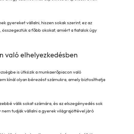
 gyereket vállalni, hiszen sokak szerint, ez az
, összegeztük a főbb okokat, amiért a fiatalok úgy
n való elhelyezkedésben
ézségbe is ütközik a munkaerőpiacon való
nem kínál olyan bérezést számukra, amely biztosíthatja
zebbé válik sokat számára, és az elszegényedés sok
nem tudják vállalni a gyerek világrajöttével járó