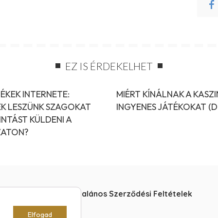
EZ IS ÉRDEKELHET
ÉKEK INTERNETE:
MIÉRT KÍNÁLNAK A KASZ
EK LESZÜNK SZAGOKAT
INGYENES JÁTÉKOKAT (
INTÁST KÜLDENI A
ATON?
Impresszum
Általános Szerződési Feltételek
Elfogad