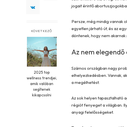
jogait érintő abortuszjogokba
Persze, még mindig vannak oly
egyetlen járható út, és az egy
KÖVETKEZŐ
döntenek, hogy nem akarnak 
Az nem elegendő 
Számos országban nagy problé
2025 top
elhelyezkedésben. Vannak, aki
wellness trendjei,
a megélhetést.
amik valóban
segítenek
kikapcsolni
Az sok helyen tapasztalható 
régiót fenyeget a világban. Il
anyagi felelősségeket.