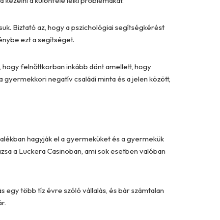
 kezelni a különféle lelki problémákat.
uk. Biztató az, hogy a pszichológiai segítségkérést
énybe ezt a segítséget.
, hogy felnőttkorban inkább dönt amellett, hogy
 gyermekkori negatív családi minta és a jelen között,
 százalékban hagyják el a gyermeküket és a gyermekük
rázsa a Luckera Casinoban
, ami sok esetben valóban
egy több tíz évre szóló vállalás, és bár számtalan
r.