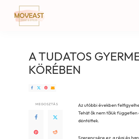
A TUDATOS GYERME
KÖRÉBEN
MEGOSZTÁS
Az utóbbi években felfigyelh
Tehát ők nem tőlük független
döntöttek.
Szerencsére ez, a régi és h