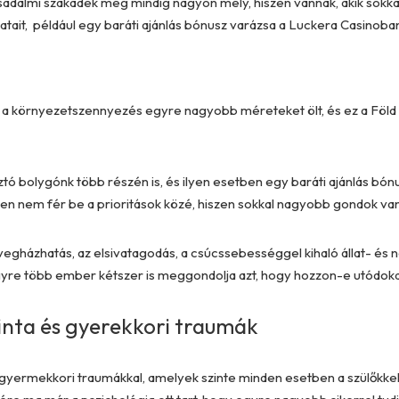
adalmi szakadék még mindig nagyon mély, hiszen vannak, akik sokkal
latait, például egy baráti ajánlás bónusz varázsa a Luckera Casinoban
 a környezetszennyezés egyre nagyobb méreteket ölt, és ez a Föld é
ztó bolygónk több részén is, és ilyen esetben egy baráti ajánlás b
en nem fér be a prioritások közé, hiszen sokkal nagyobb gondok va
vegházhatás, az elsivatagodás, a csúcssebességgel kihaló állat- és
gyre több ember kétszer is meggondolja azt, hogy hozzon-e utódokat
inta és gyerekkori traumák
yermekkori traumákkal, amelyek szinte minden esetben a szülőkkel