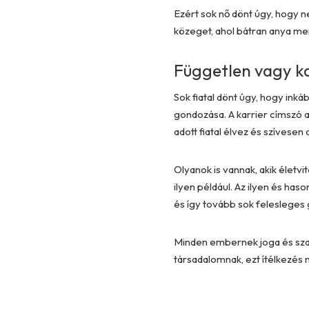
Ezért sok nő dönt úgy, hogy n
közeget, ahol bátran anya mer
Független vagy kar
Sok fiatal dönt úgy, hogy ink
gondozása. A karrier címszó 
adott fiatal élvez és szívesen c
Olyanok is vannak, akik életvi
ilyen például. Az ilyen és has
és így tovább sok felesleges 
Minden embernek joga és szab
társadalomnak, ezt ítélkezés n