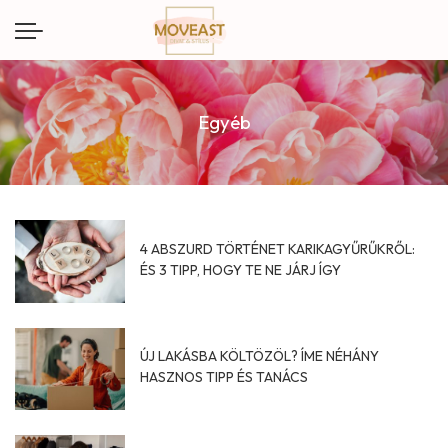
Egyéb
4 ABSZURD TÖRTÉNET KARIKAGYŰRŰKRŐL:
ÉS 3 TIPP, HOGY TE NE JÁRJ ÍGY
ÚJ LAKÁSBA KÖLTÖZÖL? ÍME NÉHÁNY
HASZNOS TIPP ÉS TANÁCS