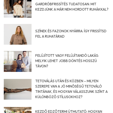
GARDRÓBFRISSÍTÉS TUDATOSAN: MIT
KEZDJÜNK A MÁR NEM HORDOTT RUHÁKKAL?
SZÍNEK ÉS FAZONOK NYÁRRA: ÍGY FRISSÍTSD
FEL A RUHATÁRAD
FELÚJÍTOTT VAGY FELÚJÍTANDÓ LAKÁS:
MELYIK LEHET JOBB DÖNTÉS HOSSZÚ
TÁVON?
TETOVÁLÁS UTÁN ÉS KÖZBEN – MILYEN
SZEREPE VAN A JÓ MINŐSÉGŰ TETOVÁLÓ
TINTÁNAK, ÉS HOGYAN VÁLASSZUNK SZÍNT A
KÜLÖNBÖZŐ STÍLUSOKHOZ?
KEZDŐ EDZŐTERMI ÚTMUTATÓ: HOGYAN