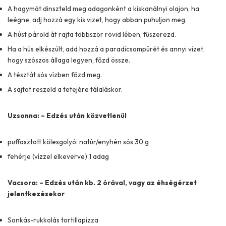
A hagymát dinszteld meg adagonként a kiskanálnyi olajon, ha
leégne, adj hozzá egy kis vizet, hogy abban puhuljon meg.
A húst párold át rajta többször rövid lében, fűszerezd.
Ha a hús elkészült, add hozzá a paradicsompürét és annyi vizet,
hogy szószos állaga legyen, főzd össze.
A tésztát sós vízben főzd meg.
A sajtot reszeld a tetejére tálaláskor.
Uzsonna: – Edzés után közvetlenül
puffasztott kölesgolyó: natúr/enyhén sós 30 g
fehérje (vízzel elkeverve) 1 adag
Vacsora: – Edzés után kb. 2 órával, vagy az éhségérzet
jelentkezésekor
Sonkás-rukkolás tortillapizza