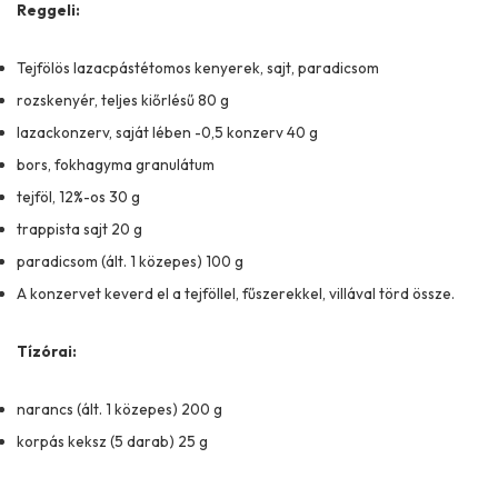
Reggeli:
Tejfölös lazacpástétomos kenyerek, sajt, paradicsom
rozskenyér, teljes kiőrlésű 80 g
lazackonzerv, saját lében -0,5 konzerv 40 g
bors, fokhagyma granulátum
tejföl, 12%-os 30 g
trappista sajt 20 g
paradicsom (ált. 1 közepes) 100 g
A konzervet keverd el a tejföllel, fűszerekkel, villával törd össze.
Tízórai:
narancs (ált. 1 közepes) 200 g
korpás keksz (5 darab) 25 g