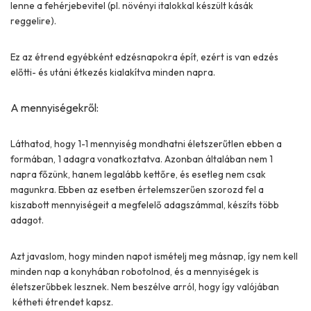
lenne a fehérjebevitel (pl. növényi italokkal készült kásák
reggelire).
Ez az étrend egyébként edzésnapokra épít, ezért is van edzés
előtti- és utáni étkezés kialakítva minden napra.
A mennyiségekről:
Láthatod, hogy 1-1 mennyiség mondhatni életszerűtlen ebben a
formában, 1 adagra vonatkoztatva. Azonban általában nem 1
napra főzünk, hanem legalább kettőre, és esetleg nem csak
magunkra. Ebben az esetben értelemszerűen szorozd fel a
kiszabott mennyiségeit a megfelelő adagszámmal, készíts több
adagot.
Azt javaslom, hogy minden napot ismételj meg másnap, így nem kell
minden nap a konyhában robotolnod, és a mennyiségek is
életszerűbbek lesznek. Nem beszélve arról, hogy így valójában
kétheti étrendet kapsz.