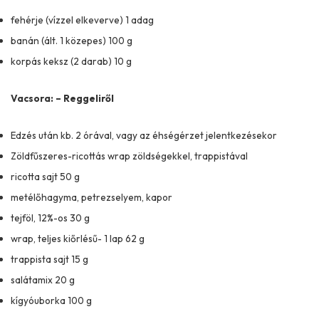
fehérje (vízzel elkeverve) 1 adag
banán (ált. 1 közepes) 100 g
korpás keksz (2 darab) 10 g
Vacsora: – Reggeliről
Edzés után kb. 2 órával, vagy az éhségérzet jelentkezésekor
Zöldfűszeres-ricottás wrap zöldségekkel, trappistával
ricotta sajt 50 g
metélőhagyma, petrezselyem, kapor
tejföl, 12%-os 30 g
wrap, teljes kiőrlésű- 1 lap 62 g
trappista sajt 15 g
salátamix 20 g
kígyóuborka 100 g