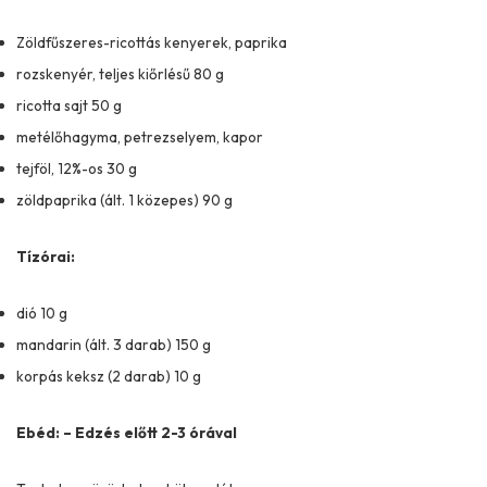
Zöldfűszeres-ricottás kenyerek, paprika
rozskenyér, teljes kiőrlésű 80 g
ricotta sajt 50 g
metélőhagyma, petrezselyem, kapor
tejföl, 12%-os 30 g
zöldpaprika (ált. 1 közepes) 90 g
Tízórai:
dió 10 g
mandarin (ált. 3 darab) 150 g
korpás keksz (2 darab) 10 g
Ebéd: – Edzés előtt 2-3 órával