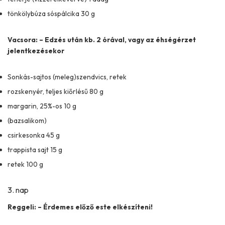
tönkölybúza sóspálcika 30 g
Vacsora: – Edzés után kb. 2 órával, vagy az éhségérzet
jelentkezésekor
Sonkás-sajtos (meleg)szendvics, retek
rozskenyér, teljes kiőrlésű 80 g
margarin, 25%-os 10 g
(bazsalikom)
csirkesonka 45 g
trappista sajt 15 g
retek 100 g
3. nap
Reggeli: – Érdemes előző este elkészíteni!