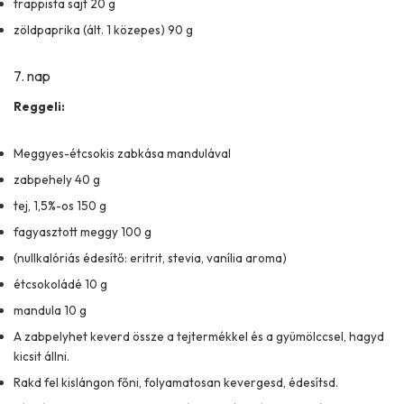
trappista sajt 20 g
zöldpaprika (ált. 1 közepes) 90 g
7. nap
Reggeli:
Meggyes-étcsokis zabkása mandulával
zabpehely 40 g
tej, 1,5%-os 150 g
fagyasztott meggy 100 g
(nullkalóriás édesítő: eritrit, stevia, vanília aroma)
étcsokoládé 10 g
mandula 10 g
A zabpelyhet keverd össze a tejtermékkel és a gyümölccsel, hagyd
kicsit állni.
Rakd fel kislángon főni, folyamatosan kevergesd, édesítsd.