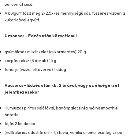
percen át süsd.
A bulgurt főzd meg 2-2,5x-es mennyiségű sós, fűszeres vízben a
kukoricával együtt.
Uzsonna: – Edzés után közvetlenül
gyümölcsös müzliszelet (cukormentes) 20 g
korpás keksz (3 darab) 15 g
fehérje (vízzel elkeverve) 1 adag
Vacsora: – Edzés után kb. 2 órával, vagy az éhségérzet
jelentkezésekor
Humuszos pirítós salátával, banánpalacsinta málnasmoothie
öntettel
tojás 2 kö.darab
(nullkalóriás édesítő: eritrit, stevia, vanília aroma, esetleg csipet