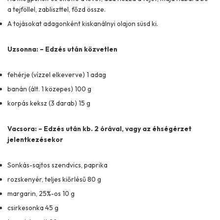
a tejföllel, zabliszttel, főzd össze.
A tojásokat adagonként kiskanálnyi olajon süsd ki.
Uzsonna: – Edzés után közvetlen
fehérje (vízzel elkeverve) 1 adag
banán (ált. 1 közepes) 100 g
korpás keksz (3 darab) 15 g
Vacsora: – Edzés után kb. 2 órával, vagy az éhségérzet
jelentkezésekor
Sonkás-sajtos szendvics, paprika
rozskenyér, teljes kiőrlésű 80 g
margarin, 25%-os 10 g
csirkesonka 45 g