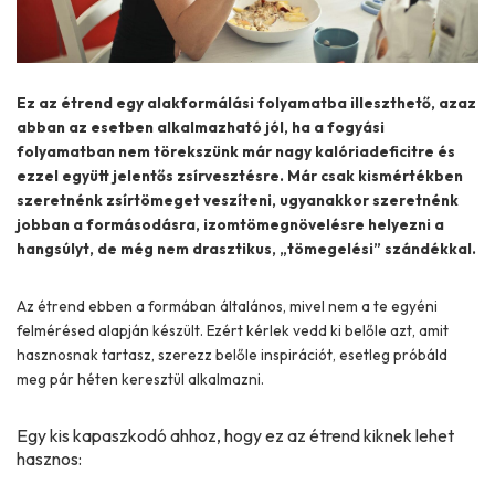
Ez az étrend egy alakformálási folyamatba illeszthető, azaz
abban az esetben alkalmazható jól, ha a fogyási
folyamatban nem törekszünk már nagy kalóriadeficitre és
ezzel együtt jelentős zsírvesztésre. Már csak kismértékben
szeretnénk zsírtömeget veszíteni, ugyanakkor szeretnénk
jobban a formásodásra, izomtömegnövelésre helyezni a
hangsúlyt, de még nem drasztikus, „tömegelési” szándékkal.
Az étrend ebben a formában általános, mivel nem a te egyéni
felmérésed alapján készült. Ezért kérlek vedd ki belőle azt, amit
hasznosnak tartasz, szerezz belőle inspirációt, esetleg próbáld
meg pár héten keresztül alkalmazni.
Egy kis kapaszkodó ahhoz, hogy ez az étrend kiknek lehet
hasznos: