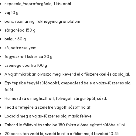
repceolaj/napraforgóolaj 1 kiskanál
vaj 10 g
bors, rozmaring, fokhagyma granulátum
sárgarépa 150 g
bulgur 60 g
só, petrezselyem
fagyasztott kukorica 20 g
csemege uborka 100 g
A vajat mikróban olvaszd meg, keverd el a fűszerekkel és az olajjal.
Egy tepsibe tegyél sütőpapírt, csepegtesd bele a vajas-fűszeres olaj
felét.
Halmozd rá a megtisztított, felvágott sárgarépát, sózd.
Tedd a tetejére a szeletre vágott, sózott halat.
Locsold meg a vajas-fűszeres olaj másik felével.
Takard le fóliával és rakd be 180 fokra előmelegített sütőbe sülni.
20 perc után vedd ki, szedd le róla a fóliát majd további 10-15