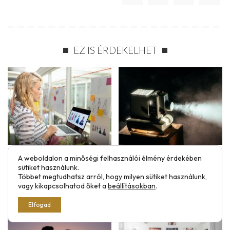
EZ IS ÉRDEKELHET
HOBBIBÓL HIVATÁS: ÍGY
A LEGJOBB NYOMOZÓS
A weboldalon a minőségi felhasználói élmény érdekében
sütiket használunk.
MONETIZÁLD A
FILMEK, AMIK VÉGIG
Többet megtudhatsz arról, hogy milyen sütiket használunk,
RAJZTUDÁSODAT
LEKÖTIK A FIGYELMEDET
vagy kikapcsolhatod őket a
beállításokban
.
Elfogad