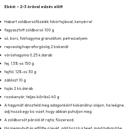
Ebéd: – 2-3 órával edzés előtt
Habart zöldborsófőzelék tükörtojással, kenyérrel
fagyasztott zöldborsó 100 g
só, bors, fokhagyma granulátum, petrezselyem
repceolaj/napraforgóolaj 2 kiskanál
vöröshagyma 0,25 k.darab
tej, 1,5%-os 150 g
tejföl, 12%-os 30 g
zabliszt 10 g
tojás 2 kö.darab
rozskenyér, teljes kiőrlésű 40 g
A hagymát dinszteld meg adagonként kiskanálnyi olajon, ha leégne,
adj hozzá egy kis vizet, hogy abban puhuljon meg.
A zöldborsót párold át rajta, fűszerezd.
Ha megpuhult és elfőtte a levét, add hozzá a tejet, majd habard be