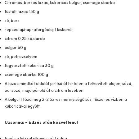
Citromos-borsos lazac, kukoricás bulgur, csemege uborka
füstölt lazac 150 g
só, bors
repceolaj/napraforgóolaj 1 kiskanál
citrom 0,25 kö.darab
bulgur 60 g
só, petrezselyem
fagyasztott kukorica 30 g
csemege uborka 100 g
A lazac mindkét oldalát pirítsd át hirtelen a felhevített olajon, sózd,
borsozd, majd párold át a citrom levében.
A bulgurt főzd meg 2-2,5x-es mennyiségű sós, fűszeres vízben a
kukoricával együtt.
Uzsonna: – Edzés után közvetlenül
fehérje (vízzel elkeverve) 1 adag