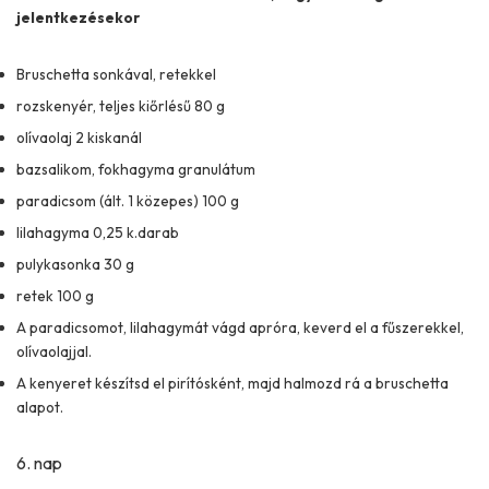
jelentkezésekor
Bruschetta sonkával, retekkel
rozskenyér, teljes kiőrlésű 80 g
olívaolaj 2 kiskanál
bazsalikom, fokhagyma granulátum
paradicsom (ált. 1 közepes) 100 g
lilahagyma 0,25 k.darab
pulykasonka 30 g
retek 100 g
A paradicsomot, lilahagymát vágd apróra, keverd el a fűszerekkel,
olívaolajjal.
A kenyeret készítsd el pirítósként, majd halmozd rá a bruschetta
alapot.
6. nap