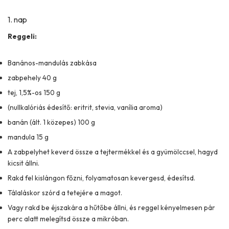
1. nap
Reggeli:
Banános-mandulás zabkása
zabpehely 40 g
tej, 1,5%-os 150 g
(nullkalóriás édesítő: eritrit, stevia, vanília aroma)
banán (ált. 1 közepes) 100 g
mandula 15 g
A zabpelyhet keverd össze a tejtermékkel és a gyümölccsel, hagyd
kicsit állni.
Rakd fel kislángon főzni, folyamatosan kevergesd, édesítsd.
Tálaláskor szórd a tetejére a magot.
Vagy rakd be éjszakára a hűtőbe állni, és reggel kényelmesen pár
perc alatt melegítsd össze a mikróban.