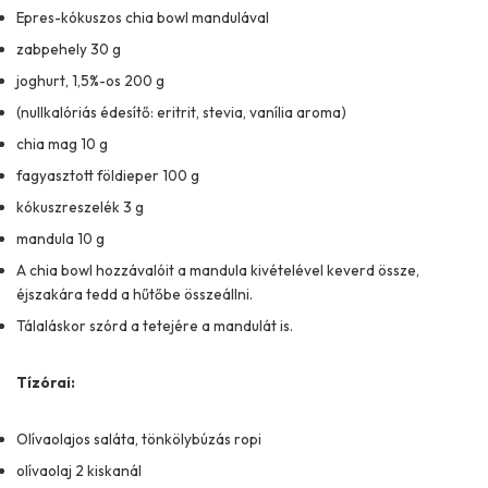
Epres-kókuszos chia bowl mandulával
zabpehely 30 g
joghurt, 1,5%-os 200 g
(nullkalóriás édesítő: eritrit, stevia, vanília aroma)
chia mag 10 g
fagyasztott földieper 100 g
kókuszreszelék 3 g
mandula 10 g
A chia bowl hozzávalóit a mandula kivételével keverd össze,
éjszakára tedd a hűtőbe összeállni.
Tálaláskor szórd a tetejére a mandulát is.
Tízórai:
Olívaolajos saláta, tönkölybúzás ropi
olívaolaj 2 kiskanál