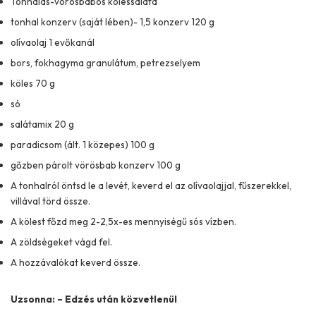
Tonhalas-vörösbabos kölessaláta
tonhal konzerv (saját lében)- 1,5 konzerv 120 g
olívaolaj 1 evőkanál
bors, fokhagyma granulátum, petrezselyem
köles 70 g
só
salátamix 20 g
paradicsom (ált. 1 közepes) 100 g
gőzben párolt vörösbab konzerv 100 g
A tonhalról öntsd le a levét, keverd el az olívaolajjal, fűszerekkel,
villával törd össze.
A kölest főzd meg 2-2,5x-es mennyiségű sós vízben.
A zöldségeket vágd fel.
A hozzávalókat keverd össze.
Uzsonna: – Edzés után közvetlenül