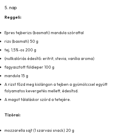
5. nap
Reggeli:
Epres tejberizs (basmati) mandula szórattal
rizs (basmati) 50 g
tej, 1,5%-os 200 g
(nullkalóriás édesítő: eritrit, stevia, vanília aroma)
fagyasztott földieper 100 g
mandula 15 g
A rizst főzd meg kislángon a tejben a gyümölccsel együtt
folyamatos kevergetés mellett, édesítsd.
A magot tálaláskor szórd a tetejére.
Tízórai:
mozzarella sajt (1 szarvasi snack) 20 g