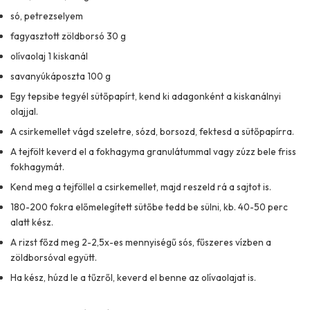
só, petrezselyem
fagyasztott zöldborsó 30 g
olívaolaj 1 kiskanál
savanyúkáposzta 100 g
Egy tepsibe tegyél sütőpapírt, kend ki adagonként a kiskanálnyi
olajjal.
A csirkemellet vágd szeletre, sózd, borsozd, fektesd a sütőpapírra.
A tejfölt keverd el a fokhagyma granulátummal vagy zúzz bele friss
fokhagymát.
Kend meg a tejföllel a csirkemellet, majd reszeld rá a sajtot is.
180-200 fokra előmelegített sütőbe tedd be sülni, kb. 40-50 perc
alatt kész.
A rizst főzd meg 2-2,5x-es mennyiségű sós, fűszeres vízben a
zöldborsóval együtt.
Ha kész, húzd le a tűzről, keverd el benne az olívaolajat is.