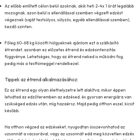
Az előbb említett célon belül azoknak, akik heti 2-4x 1 órát legalább
mozognak, azon belül is ellenállással szemben végzett edzést
végeznek (saját testsúlyos, súlyzós, egyéb ellenállással szemben),
kezdő szinten.
Főleg 60-68 kg közötti hölgyeknek ajánlom ezt a
szálkásító
étrendet
, azonban ez előzetes étrend és edzésintenzitás
függvénye. Lehetséges, hogy az étrend neked is működni fog,
pedig más a testtömeggel rendelkezel.
Tippek az étrend alkalmazásához:
Ez az étrend egy olyan élethelyzetre lett alakítva, mikor éppen
letudtad az edzőteremben az edzésed, és gyorsan energiára van
szükséged edzés után, míg hazaérsz. Majd pedig otthon eszel, kicsit
később.
Ha otthon végzed az edzéseket, nyugodtan összevonhatod az
uzsonnát a vacsorával, vagy az uzsonnát edd meg közvetlen edzés