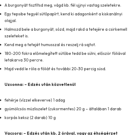
A burgonyát tisztítsd meg, vágd kb. fél ujjnyi vastag szeletekre.
Egy tepsibe tegyél sütőpapírt, kend ki adagonként a kiskanálnyi
olajjal.
Halmozd bele a burgonyát, sózd, majd rakd a tetejére a csirkemell
szeleteket is.
Kend meg a tetejét humusszal és reszelj rá sajtot.
180-200 fokra előmelegített sütőbe tedd be sülni, először fóliával
letakarva 30 percre.
Majd vedd le róla a fóliát és további 20-30 percig süsd.
Uzsonna: – Edzés után közvetlenül
fehérje (vízzel elkeverve) 1 adag
gyümölcsös müzliszelet (cukormentes) 20 g – általában 1 darab
korpás keksz (2 darab) 10 g
Vacsora: – Edzés után kb. 2 órával, vagy az éhségérzet