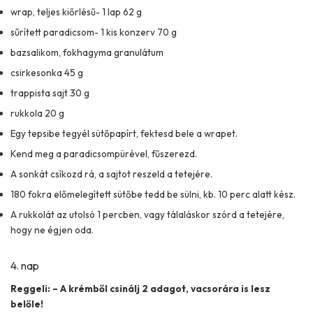
wrap, teljes kiőrlésű- 1 lap 62 g
sűrített paradicsom- 1 kis konzerv 70 g
bazsalikom, fokhagyma granulátum
csirkesonka 45 g
trappista sajt 30 g
rukkola 20 g
Egy tepsibe tegyél sütőpapírt, fektesd bele a wrapet.
Kend meg a paradicsompürével, fűszerezd.
A sonkát csíkozd rá, a sajtot reszeld a tetejére.
180 fokra előmelegített sütőbe tedd be sülni, kb. 10 perc alatt kész.
A rukkolát az utolsó 1 percben, vagy tálaláskor szórd a tetejére,
hogy ne égjen oda.
4. nap
Reggeli: – A krémből csinálj 2 adagot, vacsorára is lesz
belőle!