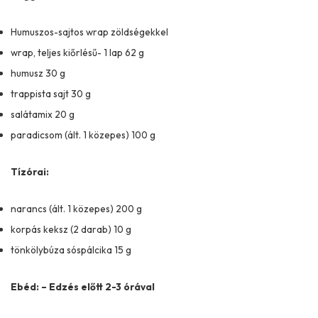
Humuszos-sajtos wrap zöldségekkel
wrap, teljes kiőrlésű- 1 lap 62 g
humusz 30 g
trappista sajt 30 g
salátamix 20 g
paradicsom (ált. 1 közepes) 100 g
Tízórai:
narancs (ált. 1 közepes) 200 g
korpás keksz (2 darab) 10 g
tönkölybúza sóspálcika 15 g
Ebéd: – Edzés előtt 2-3 órával