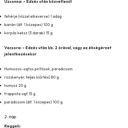
Uzsonna: – Edzés után közvetlenül
fehérje (vízzel elkeverve) 1 adag
banán (ált. 1 közepes) 100 g
korpás keksz (3 darab) 15 g
Vacsora: – Edzés után kb. 2 órával, vagy az éhségérzet
jelentkezésekor
Humuszos-sajtos pirítósok, paradicsom
rozskenyér, teljes kiőrlésű 80 g
humusz 20 g
trappista sajt 15 g
paradicsom (ált. 1 közepes) 100 g
2. nap
Reggeli: