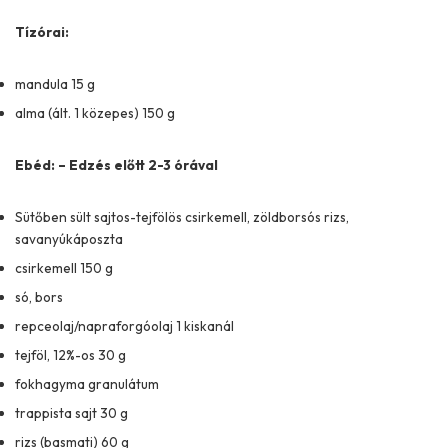
Tízórai:
mandula 15 g
alma (ált. 1 közepes) 150 g
Ebéd: – Edzés előtt 2-3 órával
Sütőben sült sajtos-tejfölös csirkemell, zöldborsós rizs,
savanyúkáposzta
csirkemell 150 g
só, bors
repceolaj/napraforgóolaj 1 kiskanál
tejföl, 12%-os 30 g
fokhagyma granulátum
trappista sajt 30 g
rizs (basmati) 60 g