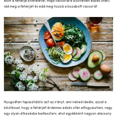
előtt a fehérje kivételével. Majd vacsorára (közvetlen edzés után)
idd meg a fehérjét és edd meg hozzá a kiszabott vacsorát.
Nyugodtan tapasztald ki azt az irányt, ami neked ideális, azzal a
kikötéssel, hogy a fehérjét érdemes edzés után elfogyasztani, vagy
egy olyan étkezésbe beilleszteni, ahol egyébként nagyon alacsony