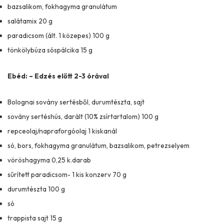
bazsalikom, fokhagyma granulátum
salátamix 20 g
paradicsom (ált. 1 közepes) 100 g
tönkölybúza sóspálcika 15 g
Ebéd: – Edzés előtt 2-3 órával
Bolognai sovány sertésből, durumtészta, sajt
sovány sertéshús, darált (10% zsírtartalom) 100 g
repceolaj/napraforgóolaj 1 kiskanál
só, bors, fokhagyma granulátum, bazsalikom, petrezselyem
vöröshagyma 0,25 k.darab
sűrített paradicsom- 1 kis konzerv 70 g
durumtészta 100 g
só
trappista sajt 15 g