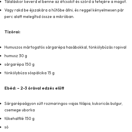
Tálaláskor keverd el benne az étcsokit és szórd a tetejére a magot.
Vagy rakd be éjszakára a hűtőbe állni, és reggel kényelmesen pár
perc alatt melegítsd össze a mikróban.
Tízórai:
Humuszos mártogatós sárgarépa hasábokkal, tönkölybúzás ropival
humusz 30 g
sárgarépa 150 g
tönkölybúza sóspálcika 15 g
Ebéd: – 2-3 órával edzés előtt
Sárgarépaágyon sült rozmaringos-vajas tilápia, kukoricás bulgur,
csemege uborka
tőkehalfilé 150 g
só