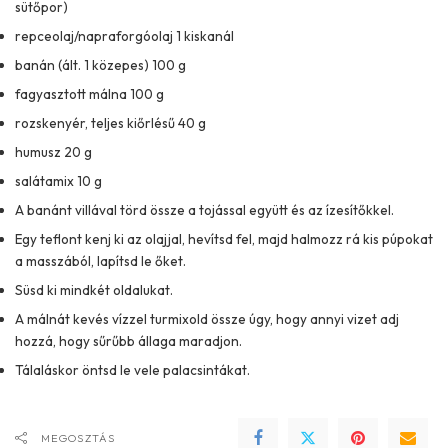
sütőpor)
repceolaj/napraforgóolaj 1 kiskanál
banán (ált. 1 közepes) 100 g
fagyasztott málna 100 g
rozskenyér, teljes kiőrlésű 40 g
humusz 20 g
salátamix 10 g
A banánt villával törd össze a tojással együtt és az ízesítőkkel.
Egy teflont kenj ki az olajjal, hevítsd fel, majd halmozz rá kis púpokat
a masszából, lapítsd le őket.
Süsd ki mindkét oldalukat.
A málnát kevés vízzel turmixold össze úgy, hogy annyi vizet adj
hozzá, hogy sűrűbb állaga maradjon.
Tálaláskor öntsd le vele palacsintákat.
MEGOSZTÁS