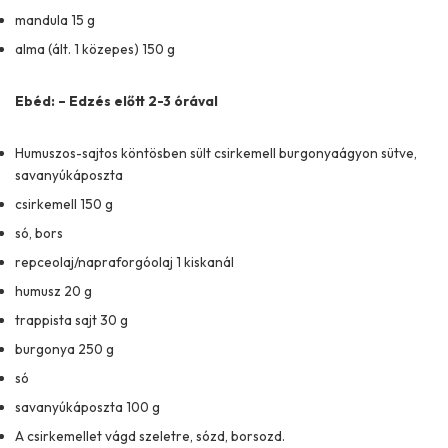
mandula 15 g
alma (ált. 1 közepes) 150 g
Ebéd: – Edzés előtt 2-3 órával
Humuszos-sajtos köntösben sült csirkemell burgonyaágyon sütve,
savanyúkáposzta
csirkemell 150 g
só, bors
repceolaj/napraforgóolaj 1 kiskanál
humusz 20 g
trappista sajt 30 g
burgonya 250 g
só
savanyúkáposzta 100 g
A csirkemellet vágd szeletre, sózd, borsozd.