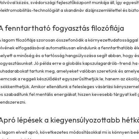
Volvóval közös, svédországi fejlesztőközpont munkája áll, így egyesít
elektromobilitás-technológiát a skandináv dizájnszemlélettel és bizto
A fenntartható fogyasztás filozófiája
A lagom filozófiája szorosan összefonódik a környezettudatossággal
elvének elfogadásával automatikusan elindulunk a fenntarthatóbb é
helyett a minőség és a tartósság hangsúlyozása segít abban, hogy és
fogyasztásunkat. Jó példa erre a globális kapszulagardrób-trend: ha
ruhadarabokat tartunk meg, amelyeket valóban szeretünk és amelyek
nemcsak a reggeli készülődést egyszerűsíthetjük le, hanem az ökológ
csökkenthetjük. Amikor ellenállunk a felesleges vásárlási kényszern
és szabadítunk fel mentális energiákat, hiszen kevesebb tárgyat kell
rendszerezni.
Apró lépések a kiegyensúlyozottabb hét
A lagom elveit apró, következetes módosításokkal mi is könnyen beé