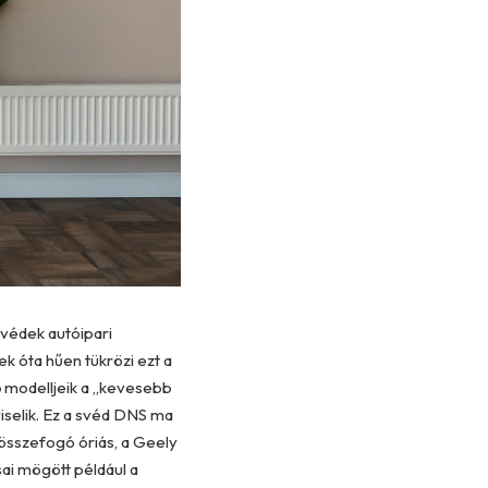
svédek autóipari
ek óta hűen tükrözi ezt a
ő modelljeik a „kevesebb
viselik. Ez a svéd DNS ma
 összefogó óriás, a Geely
i mögött például a