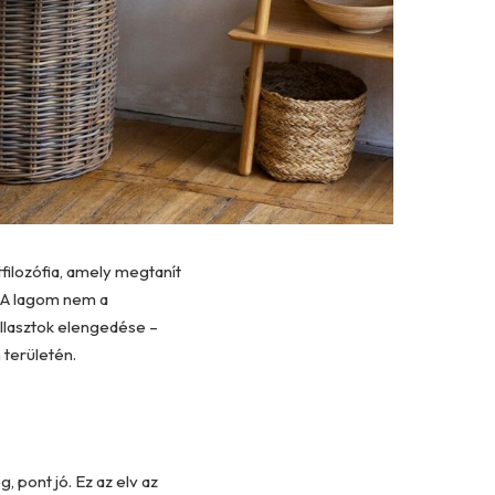
filozófia, amely megtanít
. A lagom nem a
allasztok elengedése –
 területén.
, pont jó. Ez az elv az