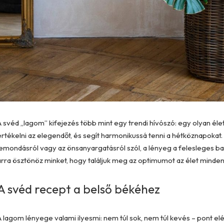
A svéd „lagom” kifejezés több mint egy trendi hívószó: egy olyan élet
értékelni az elegendőt, és segít harmonikussá tenni a hétköznapokat
lemondásról vagy az önsanyargatásról szól, a lényeg a felesleges b
arra ösztönöz minket, hogy találjuk meg az optimumot az élet minden
A svéd recept a belső békéhez
A lagom lényege valami ilyesmi: nem túl sok, nem túl kevés – pont elég