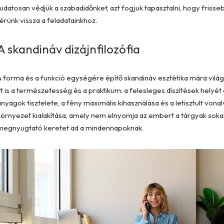
tudatosan védjük a szabadidőnket, azt fogjuk tapasztalni, hogy friss
térünk vissza a feladatainkhoz.
A skandináv dizájnfilozófia
A forma és a funkció egységére építő skandináv esztétika mára világ
itt is a természetesség és a praktikum: a felesleges díszítések helyé
anyagok tisztelete, a fény maximális kihasználása és a letisztult vona
környezet kialakítása, amely nem elnyomja az embert a tárgyak sok
megnyugtató keretet ad a mindennapoknak.