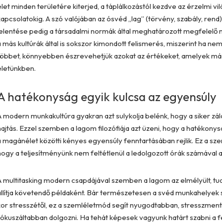
élet minden területére kiterjed, a táplálkozástól kezdve az érzelmi vi
kapcsolatokig. A szó valójában az ósvéd „lag” (törvény, szabály, rend)
jelentése pedig a társadalmi normák által meghatározott megfelelő m
a más kultúrák által is sokszor kimondott felismerés, miszerint ha ne
többet, könnyebben észrevehetjük azokat az értékeket, amelyek már 
életünkben.
A hatékonyság egyik kulcsa az egyensúly
A modern munkakultúra gyakran azt sulykolja belénk, hogy a siker zál
hajtás. Ezzel szemben a lagom filozófiája azt üzeni, hogy a hatékonys
a magánélet közötti kényes egyensúly fenntartásában rejlik. Ez a sze
hogy a teljesítményünk nem feltétlenül a ledolgozott órák számával 
A multitasking modern csapdájával szemben a lagom az elmélyült, 
állítja követendő példaként. Bár természetesen a svéd munkahelye
kor stresszétől, ez a szemléletmód segít nyugodtabban, stresszme
fókuszáltabban dolgozni. Ha tehát képesek vagyunk határt szabni a f