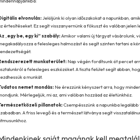
mindennapjainkba:
Digitális elvonulás:
Jelöljünk ki olyan időszakokat a napunkban, amik
az értesítéseket. Ez segít visszanyernünk a fókuszt és valóban jelen le
Az
„
egy be, egy ki” szabály:
Amikor valami új tárgyat vásárolunk, v
megakadályozza a felesleges halmozást és segít szinten tartani a k
rendezettségét.
Rendszerezett munkaterület:
Nap végén fordítsunk öt percet arr
asztalunkról a felesleges eszközöket. A tiszta felület segít abban, hog
kezdhessük a munkát.
Tudatos nemet mondás:
Ne érezzünk kényszert arra, hogy minden 
mondjunk. Mérlegeljük, mi az, ami valóban hozzáad az életünkhöz.
Természetközeli pillanatok:
Csempésszünk a napunkba legalább tí
szabadban. A friss levegő és a természet látványa segít visszataláln
ritmusunkhoz.
Mindenkinek saját magának kell megtalál