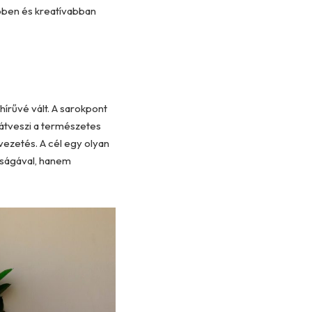
ebben és kreatívabban
hírűvé vált. A sarokpont
t átveszi a természetes
lvezetés. A cél egy olyan
aságával, hanem