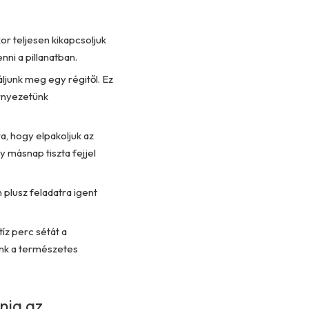
or teljesen kikapcsoljuk
nni a pillanatban.
áljunk meg egy régitől. Ez
örnyezetünk
a, hogy elpakoljuk az
y másnap tiszta fejjel
plusz feladatra igent
z perc sétát a
unk a természetes
nia az