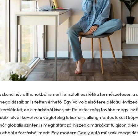
A skandináv otthonokból ismert letisztult esztétika természetesen a 
megoldásaiban is tetten érhető. Egy Volvo belső tere például évtized
szemléletet, de a márkából kisarjadt Polestar még tovább megy: az 
több” elvét követve a végletekig letisztult, sallangmentes luxust kép
már globális szinten is meghatározó, hiszen a márkákat tulajdonló és
is ebből a forrásból merít. Egy modern
Geely autó
műszaki megoldása