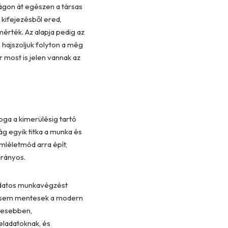
lágon át egészen a társas
 kifejezésből ered,
érték. Az alapja pedig az
m hajszoljuk folyton a még
most is jelen vannak az
oga a kimerülésig tartó
ág egyik titka a munka és
mléletmód arra épít,
arányos.
tudatos munkavégzést
k sem mentesek a modern
ntesebben,
eladatoknak, és