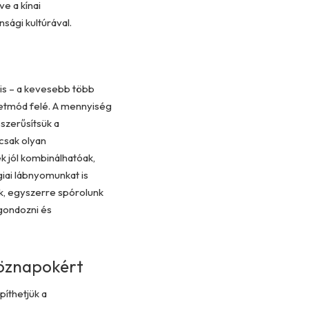
ve a kínai
nsági kultúrával.
 is – a kevesebb több
letmód felé. A mennyiség
szerűsítsük a
 csak olyan
 jól kombinálhatóak,
iai lábnyomunkat is
ek, egyszerre spórolunk
 gondozni és
köznapokért
píthetjük a